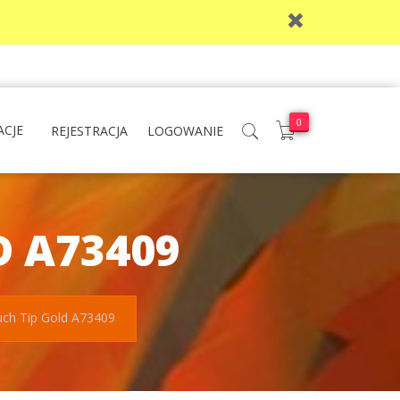
0
ACJE
REJESTRACJA
LOGOWANIE
D A73409
uch Tip Gold A73409