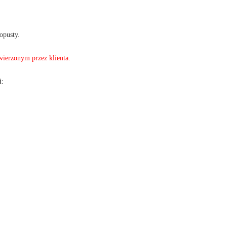
opusty.
ierzonym przez klienta.
i: