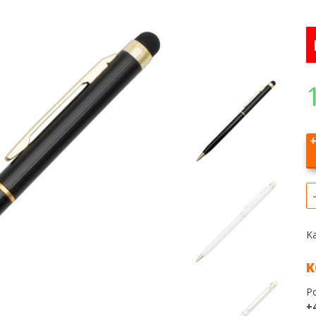
K
K
P
+