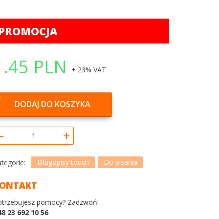
PROMOCJA
1.45
PLN
+ 23% VAT
DODAJ DO KOSZYKA
–
+
Długopisy touch
Do pisania
ategorie:
ONTAKT
otrzebujesz pomocy? Zadzwoń!
48 23 692 10 56