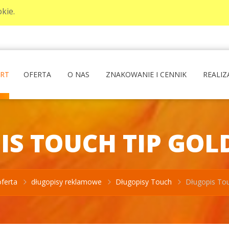
kie.
ART
OFERTA
O NAS
ZNAKOWANIE I CENNIK
REALIZ
S TOUCH TIP GOL
oferta
długopisy reklamowe
Długopisy Touch
Długopis To