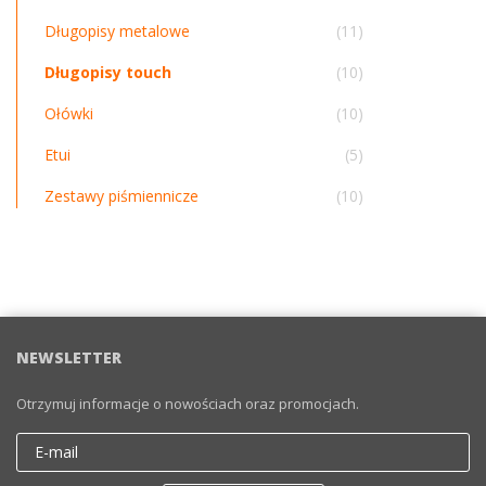
Długopisy metalowe
(11)
Długopisy touch
(10)
Ołówki
(10)
Etui
(5)
Zestawy piśmiennicze
(10)
NEWSLETTER
Otrzymuj informacje o nowościach oraz promocjach.
Email