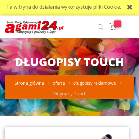
Ta witryna do działania wykorzystuje pliki Cookie.
0
DŁUGOPISY TOUCH
Strona główna
oferta
długopisy reklamowe
Długopisy Touch