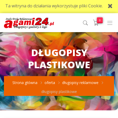
Ta witryna do działania wykorzystuje pliki Cookie.
0
DŁUGOPISY
PLASTIKOWE
Strona główna
oferta
długopisy reklamowe
długopisy plastikowe