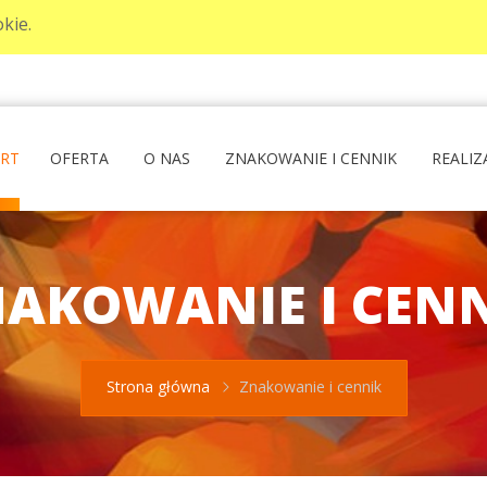
kie.
ART
OFERTA
O NAS
ZNAKOWANIE I CENNIK
REALIZ
AKOWANIE I CEN
Strona główna
Znakowanie i cennik