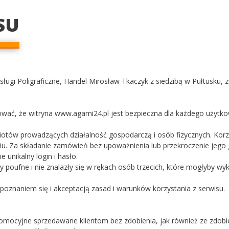
SU
ługi Poligraficzne, Handel Mirosław Tkaczyk z siedzibą w Pułtusku, 
tować, że witryna www.agami24.pl jest bezpieczna dla każdego użytko
tów prowadzących działalność gospodarczą i osób fizycznych. Korzy
iu. Za składanie zamówień bez upoważnienia lub przekroczenie jego 
 unikalny login i hasło.
y poufne i nie znalazły się w rękach osób trzecich, które mogłyby 
poznaniem się i akceptacją zasad i warunków korzystania z serwisu.
omocyjne sprzedawane klientom bez zdobienia, jak również ze zdobie