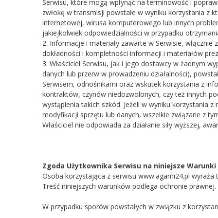
Serwisu, które mogą wpłynąć na terminowość i poprawnoś
zwłokę w transmisji powstałe w wyniku korzystania z 
internetowej, wirusa komputerowego lub innych proble
jakiejkolwiek odpowiedzialności w przypadku otrzymania
2. Informacje i materiały zawarte w Serwisie, włącznie 
dokładności i kompletności informacji i materiałów pre
3. Właściciel Serwisu, jak i jego dostawcy w żadnym wy
danych lub przerw w prowadzeniu działalności), powstał
Serwisem, odnośnikami oraz wskutek korzystania z inform
kontraktów, czynów niedozwolonych, czy też innych pod
wystąpienia takich szkód. Jeżeli w wyniku korzystania z
modyfikacji sprzętu lub danych, wszelkie związane z tym
Właściciel nie odpowiada za działanie siły wyższej, a
Zgoda Użytkownika Serwisu na niniejsze Warunki
Osoba korzystająca z serwisu www.agami24.pl wyraża 
Treść niniejszych warunków podlega ochronie prawnej.
W przypadku sporów powstałych w związku z korzystani