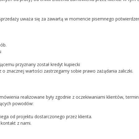
rzedaży uważa się za zawartą w momencie pisemnego potwierdzeni
ób.
u
ącemu przyznany został kredyt kupiecki
o znacznej wartości zastrzegamy sobie prawo zażądania zaliczki.
amówienia realizowane były zgodnie z oczekiwaniami klientów, term
ujących powodów:
iega od projektu dostarczonego przez klienta.
kontakt z nami.