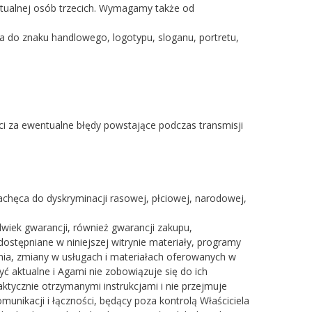
ktualnej osób trzecich. Wymagamy także od
a do znaku handlowego, logotypu, sloganu, portretu,
i za ewentualne błędy powstające podczas transmisji
achęca do dyskryminacji rasowej, płciowej, narodowej,
lwiek gwarancji, również gwarancji zakupu,
dostępniane w niniejszej witrynie materiały, programy
ia, zmiany w usługach i materiałach oferowanych w
yć aktualne i Agami nie zobowiązuje się do ich
faktycznie otrzymanymi instrukcjami i nie przejmuje
unikacji i łączności, będący poza kontrolą Właściciela