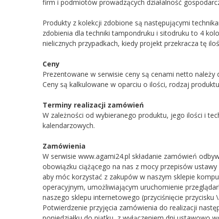
firm i podmiotów prowadzących działalność gospodarcz
Produkty z kolekcji zdobione są następującymi technik
zdobienia dla techniki tampondruku i sitodruku to 4 ko
nielicznych przypadkach, kiedy projekt przekracza tę i
Ceny
Prezentowane w serwisie ceny są cenami netto należy d
Ceny są kalkulowane w oparciu o ilości, rodzaj produktu
Terminy realizacji zamówień
W zależności od wybieranego produktu, jego ilości i tec
kalendarzowych.
Zamówienia
W serwisie www.agami24.pl składanie zamówień odbywa 
obowiązku ciążącego na nas z mocy przepisów ustawy z 
aby móc korzystać z zakupów w naszym sklepie kompu
operacyjnym, umożliwiającym uruchomienie przeglądarki
naszego sklepu internetowego (przyciśnięcie przycisk
Potwierdzenie przyjęcia zamówienia do realizacji nast
poniedziałku do piątku, z wyłączeniem dni ustawowo wol