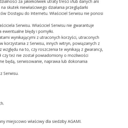
ności za jakiekolwiek utraty treści i/lub danych ani
a skutek niewłaściwego działania przeglądarki
w Dostępu do Internetu. Właściciel Serwisu nie ponosi
ściciela Serwisu. Właściciel Serwisu nie gwarantuje
a ewentualne błędy i pomyłki.
ratami wynikającymi z utraconych korzyści, utraconych
w korzystania z Serwisu, innych witryn, powiązanych z
z względu na to, czy roszczenia te wynikają z gwarancji,
ł czy też nie został powiadomiony o możliwości
eczne będą, serwisowanie, naprawa lub dokonania
z Serwisu.
ch.
hny miejscowo właściwy dla siedziby AGAMI.