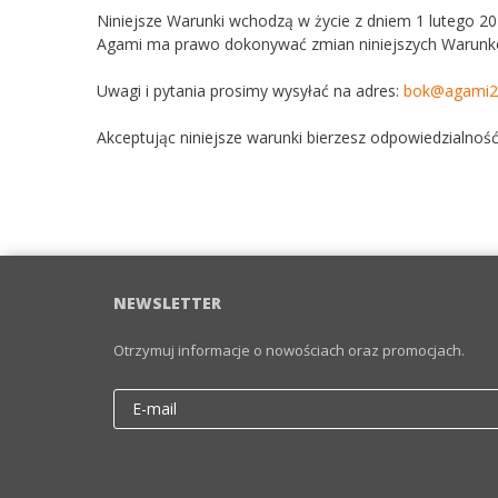
Niniejsze Warunki wchodzą w życie z dniem 1 lutego 20
Agami ma prawo dokonywać zmian niniejszych Warunkó
Uwagi i pytania prosimy wysyłać na adres:
bok@agami24
Akceptując niniejsze warunki bierzesz odpowiedzialność 
NEWSLETTER
Otrzymuj informacje o nowościach oraz promocjach.
Email