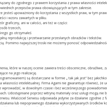
iązany do zgodnego z prawem korzystania z prawa własności intele
wiednich przepisów prawa obowiązujących w tym zakresie.
 że jesteś upoważniony do korzystania z wszystkich praw, w tym praw
treści i wzoru zawartych w pliku.
 graficzny, ani w całości, ani też w części:
osób trzecich,
tórego go otrzymałeś
galną reprodukcję i przetwarzanie przesłanych obrazków i tekstów.
cią. Pomimo najwyższej troski nie możemy ponosić odpowiedzialnośc
ia, które w naszej ocenie zawiera treści obsceniczne, obraźliwe, z
jące na jego realizację.
programowaniem) są dostarczane w formie „ tak jak jest” bez jakichko
 własności intelektualnej. Firma Agami nie gwarantuje również, że u
że wprowadzić, w dowolnym czasie i bez wcześniejszego powiadomien
enach. Udostępniane poprzez witrynę materiały oraz usługi mogą nie b
serwisu. Właściciel Serwisu odpowiada jedynie za działanie zgodnie z 
u działania lub niepoprawnego działania wykorzystywanych środków kom