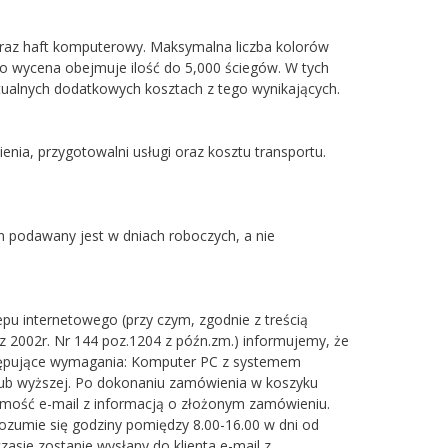
 oraz haft komputerowy. Maksymalna liczba kolorów
ego wycena obejmuje ilość do 5,000 ściegów. W tych
ntualnych dodatkowych kosztach z tego wynikających.
nia, przygotowalni usługi oraz kosztu transportu.
min podawany jest w dniach roboczych, a nie
u internetowego (przy czym, zgodnie z treścią
 z 2002r. Nr 144 poz.1204 z późn.zm.) informujemy, że
stępujące wymagania: Komputer PC z systemem
i lub wyższej. Po dokonaniu zamówienia w koszyku
omość e-mail z informacją o złożonym zamówieniu.
rozumie się godziny pomiędzy 8.00-16.00 w dni od
asie zostanie wysłany do klienta e-mail z