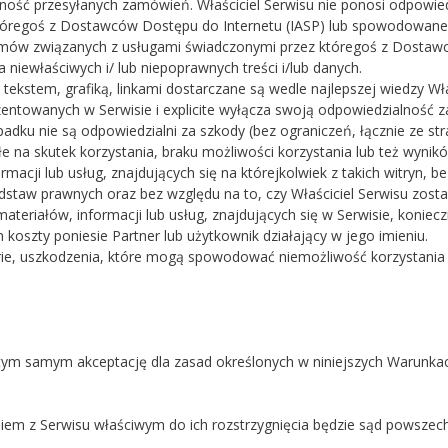
ć przesyłanych zamówień. Właściciel Serwisu nie ponosi odpowiedzial
któregoś z Dostawców Dostępu do Internetu (IASP) lub spowodowane n
mów związanych z usługami świadczonymi przez któregoś z Dostawcó
 niewłaściwych i/ lub niepoprawnych treści i/lub danych.
z tekstem, grafiką, linkami dostarczane są wedle najlepszej wiedzy Wła
zentowanych w Serwisie i explicite wyłącza swoją odpowiedzialność z
padku nie są odpowiedzialni za szkody (bez ograniczeń, łącznie ze st
e na skutek korzystania, braku możliwości korzystania lub też wynikó
acji lub usług, znajdujących się na którejkolwiek z takich witryn, be
staw prawnych oraz bez względu na to, czy Właściciel Serwisu zosta
 materiałów, informacji lub usług, znajdujących się w Serwisie, koni
 koszty poniesie Partner lub użytkownik działający w jego imieniu.
warie, uszkodzenia, które mogą spowodować niemożliwość korzystania 
tym samym akceptację dla zasad określonych w niniejszych Warunka
em z Serwisu właściwym do ich rozstrzygnięcia będzie sąd powszec