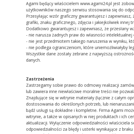
Agami będący właścicielem www.agami24.pl jest zobow
użytkowników naszego serwisu stosowania się do odpo
Przesyłając wzór graficzny gwarantujesz i zapewniasz,
grafiki, znaku graficznego, zdjęcia i jakiejkolwiek innej 
Dodatkowo gwarantujesz i zapewniasz, że przesłany wzór
- nie narusza żadnych praw do własności intelektualnej 
- nie jest przedmiotem takiego naruszenia w wyniku, k
- nie podlega ograniczeniom, które uniemożliwiałyby le
Wszystkie dane zostały zebrane z najwyższą ostrożnoś
danych.
Zastrzeżenia
Zastrzegamy sobie prawo do odmowy realizacji zamówien
lub zawiera inne niewłaściwe moralnie treści nie pozwala
Znajdujące się w witrynie materiały (łącznie z całym o
dostosowania do określonych potrzeb, lub nienaruszania
bądź usługi są dokładne i kompletne. Firma Agami mo
witrynie, a także w opisanych w niej produktach i ich c
aktualizacji. Wyłączenie odpowiedzialności właściciela 
odpowiedzialności za błędy i usterki wynikające z brak