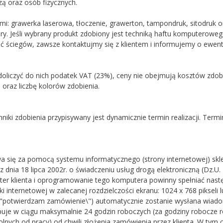
ą oraz osób fizycznych.
ami: grawerka laserowa, tłoczenie, grawerton, tampondruk, sitodruk
lory. Jeśli wybrany produkt zdobiony jest techniką haftu komputerow
lość ściegów, zawsze kontaktujmy się z klientem i informujemy o ewe
oliczyć do nich podatek VAT (23%), ceny nie obejmują kosztów zdobie
 oraz liczbę kolorów zdobienia.
hniki zdobienia przypisywany jest dynamicznie termin realizacji. Ter
się za pomocą systemu informatycznego (strony internetowej) sklep
dnia 18 lipca 2002r. o świadczeniu usług drogą elektroniczną (Dz.U.
ter klienta i oprogramowanie tego komputera powinny spełniać na
 internetowej w zalecanej rozdzielczości ekranu: 1024 x 768 piksel
u \"potwierdzam zamówienie\") automatycznie zostanie wysłana wiad
ępuje w ciągu maksymalnie 24 godzin roboczych (za godziny robocze 
nych od pracy) od chwili złożenia zamówienia przez klienta. W tym cz