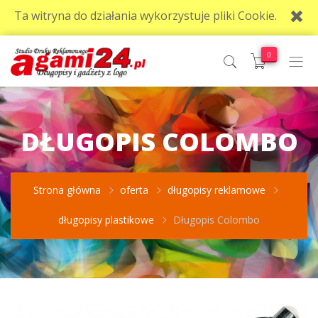
Ta witryna do działania wykorzystuje pliki Cookie.
0
DŁUGOPIS COLOMBO
Strona główna
oferta
długopisy reklamowe
długopisy plastikowe
Długopis Colombo