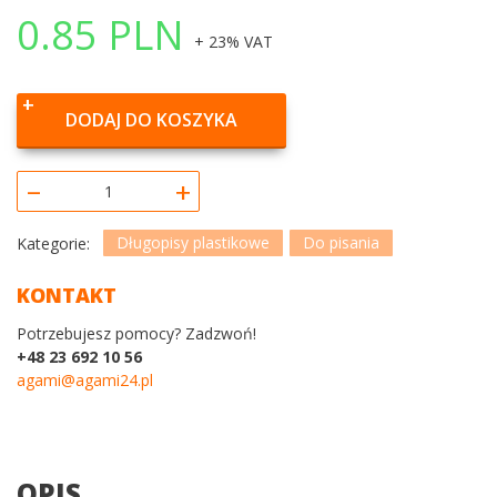
0.85
PLN
+ 23% VAT
DODAJ DO KOSZYKA
–
+
Długopisy plastikowe
Do pisania
Kategorie:
KONTAKT
Potrzebujesz pomocy? Zadzwoń!
+48 23 692 10 56
agami@agami24.pl
OPIS