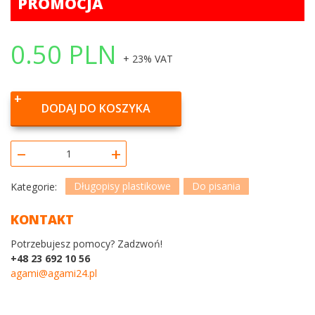
PROMOCJA
0.50
PLN
+ 23% VAT
DODAJ DO KOSZYKA
–
+
Długopisy plastikowe
Do pisania
Kategorie:
KONTAKT
Potrzebujesz pomocy? Zadzwoń!
+48 23 692 10 56
agami@agami24.pl