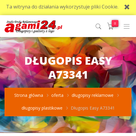
Ta witryna do działania wykorzystuje pliki Cookie.
0
DŁUGOPIS EASY
A73341
Strona główna
oferta
długopisy reklamowe
długopisy plastikowe
Długopis Easy A73341