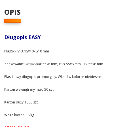
OPIS
Długopis EASY
Plastik - S137xW10xG10 mm
Znakowanie:
55x6 mm,
55x6 mm,
55x6 mm.
tampondruk
laser
UV
Plastikowy długopis promocyjny. Wkład w kolorze niebieskim.
Karton wewnętrzny mały 50 szt
Karton duży 1000 szt
Waga kartonu 8 kg