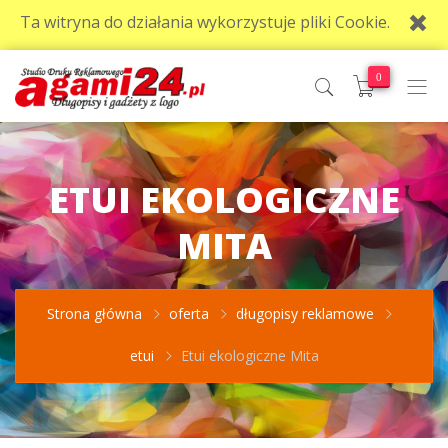
Ta witryna do działania wykorzystuje pliki Cookie.
0
ETUI EKOLOGICZNE
MITA
Strona główna
oferta
długopisy reklamowe
etui
Etui ekologiczne Mita