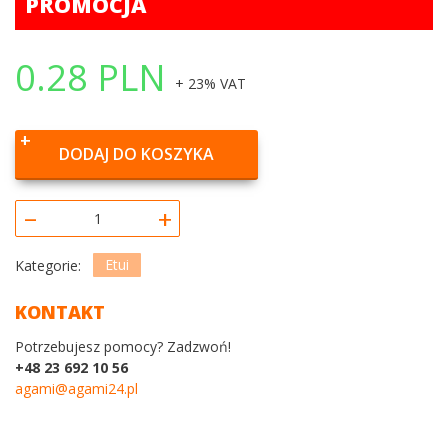
PROMOCJA
0.28
PLN
+ 23% VAT
DODAJ DO KOSZYKA
–
+
Etui
Kategorie:
KONTAKT
Potrzebujesz pomocy? Zadzwoń!
+48 23 692 10 56
agami@agami24.pl