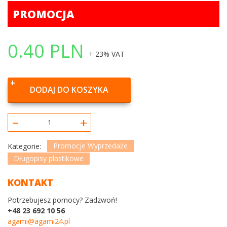
PROMOCJA
0.40
PLN
+ 23% VAT
DODAJ DO KOSZYKA
–
+
Promocje Wyprzedaże
Kategorie:
Długopisy plastikowe
KONTAKT
Potrzebujesz pomocy? Zadzwoń!
+48 23 692 10 56
agami@agami24.pl