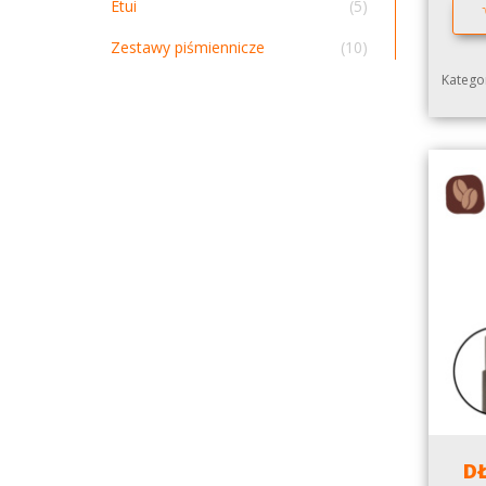
Etui
(5)
Zestawy piśmiennicze
(10)
Kategor
D