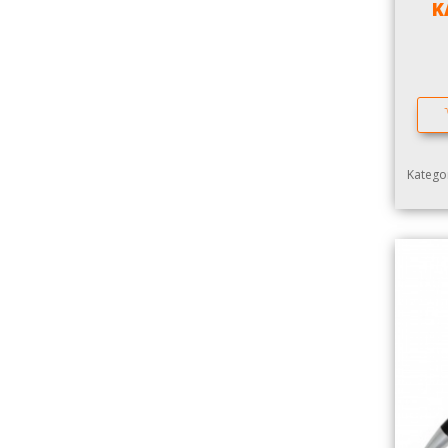
K
Kategor