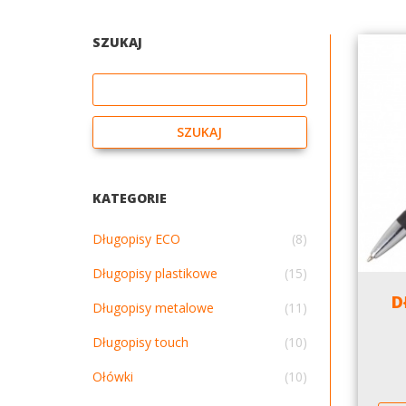
SZUKAJ
Szukaj
SZUKAJ
KATEGORIE
Długopisy ECO
(8)
Długopisy plastikowe
(15)
D
Długopisy metalowe
(11)
Długopisy touch
(10)
Ołówki
(10)