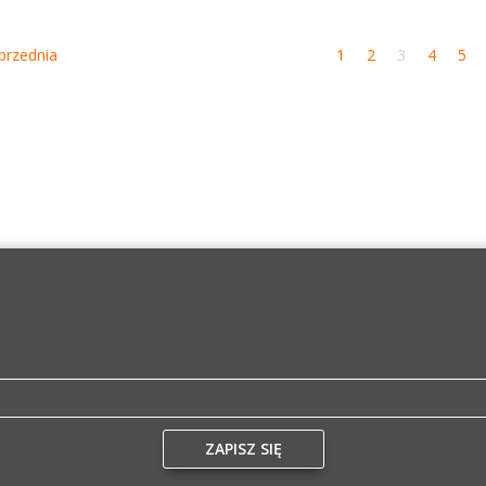
rzednia
1
2
3
4
5
ZAPISZ SIĘ