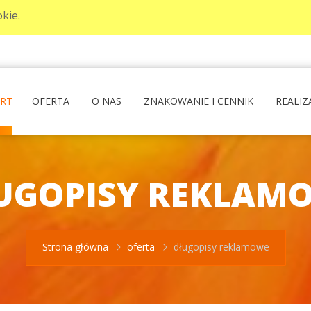
kie.
ART
OFERTA
O NAS
ZNAKOWANIE I CENNIK
REALIZ
UGOPISY REKLAM
Strona główna
oferta
długopisy reklamowe