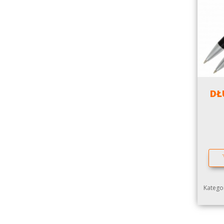
DŁ
Kategor